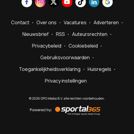
Contact
Over ons
Vacatures
Adverteren
Nieuwsbrief
RSS
Auteursrechten
Privacybeleid
Cookiebeleid
Gebruiksvoorwaarden
Toegankelijkheidsverklaring
Huisregels
Privacy instellingen
©
2026
DPG Media B.V. alle rechten voorbehouden.
Powered
by
Sportal365