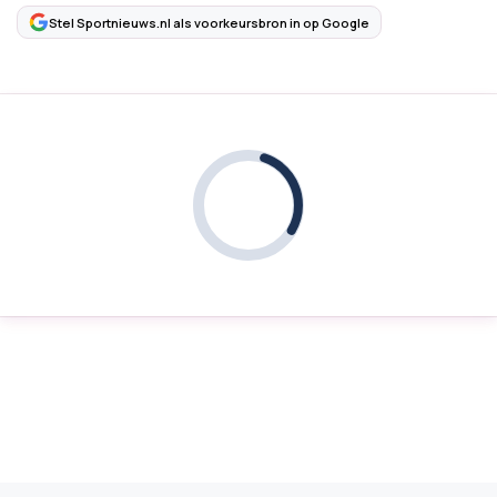
Stel Sportnieuws.nl als voorkeursbron in op Google