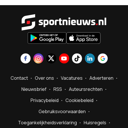
Sportnieu
Contact
Over ons
Vacatures
Adverteren
Nieuwsbrief
RSS
Auteursrechten
Privacybeleid
Cookiebeleid
Gebruiksvoorwaarden
Toegankelijkheidsverklaring
Huisregels