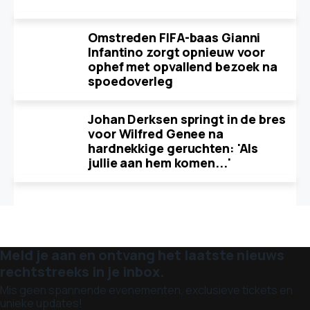
Omstreden FIFA-baas Gianni
Infantino zorgt opnieuw voor
ophef met opvallend bezoek na
spoedoverleg
Johan Derksen springt in de bres
voor Wilfred Genee na
hardnekkige geruchten: 'Als
jullie aan hem komen...'
Meld je aan en ontvang het laatste nieuws
rechtstreeks in je inbox.
Mis geen spannende evenementen, exclusieve tickets en
unieke updates!