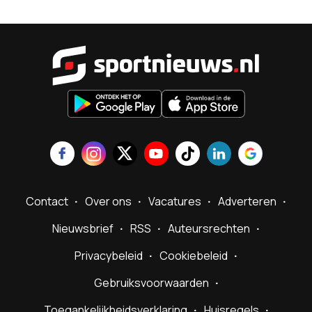
Sportnieu
Contact
Over ons
Vacatures
Adverteren
Nieuwsbrief
RSS
Auteursrechten
Privacybeleid
Cookiebeleid
Gebruiksvoorwaarden
Toegankelijkheidsverklaring
Huisregels