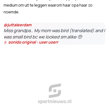
medium om uit te leggen waarom haar opa haar zo
noemde.
@juttaleerdam
Miss grandpa.. My mom was bird (translated) and I
was small bird bc we looked sm alike 🥺
♬ sonido original - user userr