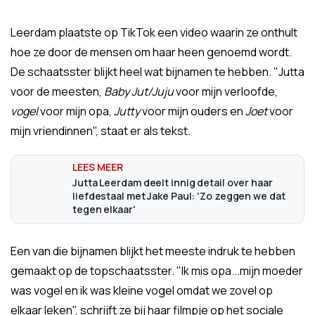
Leerdam plaatste op TikTok een video waarin ze onthult
hoe ze door de mensen om haar heen genoemd wordt.
De schaatsster blijkt heel wat bijnamen te hebben. "Jutta
voor de meesten,
Baby Jut/Juju
voor mijn verloofde,
vogel
voor mijn opa,
Jutty
voor mijn ouders en
Joet
voor
mijn vriendinnen", staat er als tekst.
Jutta Leerdam deelt innig detail over haar
liefdestaal met Jake Paul: 'Zo zeggen we dat
tegen elkaar'
Een van die bijnamen blijkt het meeste indruk te hebben
gemaakt op de topschaatsster. "Ik mis opa...mijn moeder
was vogel en ik was kleine vogel omdat we zovel op
elkaar leken", schrijft ze bij haar filmpje op het sociale