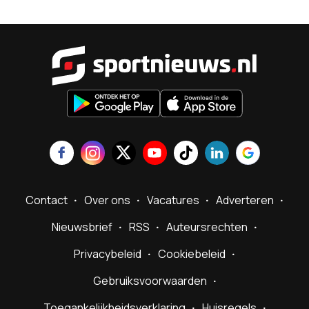
Sportnieu
Contact
Over ons
Vacatures
Adverteren
Nieuwsbrief
RSS
Auteursrechten
Privacybeleid
Cookiebeleid
Gebruiksvoorwaarden
Toegankelijkheidsverklaring
Huisregels