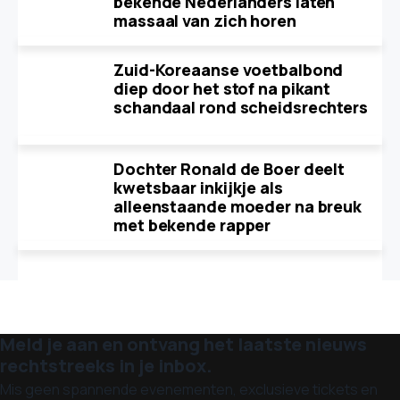
bekende Nederlanders laten
massaal van zich horen
Zuid-Koreaanse voetbalbond
diep door het stof na pikant
schandaal rond scheidsrechters
Dochter Ronald de Boer deelt
kwetsbaar inkijkje als
alleenstaande moeder na breuk
met bekende rapper
Meld je aan en ontvang het laatste nieuws
rechtstreeks in je inbox.
Mis geen spannende evenementen, exclusieve tickets en