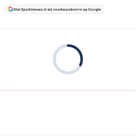
Stel Sportnieuws.nl als voorkeursbron in op Google