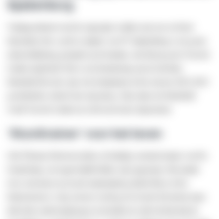
Spakenburg
Vrijdagochtend werd de superspits wakker met een wel heel
bijzondere foto: op het complex van SV Spakenburg is een grote
muurschildering gemaakt op de kantine, met hierop groot Van der
Linden afgebeeld. Het is een herinnering aan de absolute
bekerheld die door zijn vele doelpunten in het seizoen 2022-2023
geschiedenis schreef met zijn ploeg. Zijn status als bekerheld
wordt Van der Linden nu echt nooit meer afgenomen.
‘Stunttrainer’ voor het leven
Ook Thomas Duivenvoorden, de huidige assistent-trainer van De
Graafschap, zal ongetwijfeld lekker zijn opgestaan. Hij stuntte
twee seizoenen op rij met amateurploeg Quick Boys in het
bekertoernooi; vorig seizoen versloeg de tweede divisionist maar
liefst drie eredivisieploegen en bereikte de club uit Katwijk de