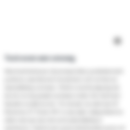
i
Toch even een omweg
Sibon beseft dat hij met vijf gewonnen bekers geschiedenis heeft
geschreven, maar had nooit verwacht dat er ook voor hem een
muurschildering zou komen. “Ik heb er nooit bij stilgestaan dat
dat ook voor mij gemaakt zou kunnen worden. Dat vind ik heel
bijzonder en maakt me trots.” De oud-spits van onder meer SC
Heerenveen, FC Twente, PSV en Ajax pakte vrijdagochtend een
andere route naar zijn werk om de muurschildering te
aanschouwen. Vanuit de auto zag hij zichzelf pronken met de vijf