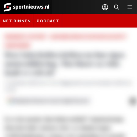
Sportnieuws.nl
NET BINNEN
PODCAST
AANGEBODEN DOOR EUROJACKPOT
KNVB BEKER
Deze bekerhelden hebben nu hun eigen
muurschildering: ‘Dat blauw en witte
knalt er echt uit’
17 oktober 2025
om
14:40
/
Bijgewerkt op 20 oktober 2025 om
13:46
Volg Sportnieuws.nl op Google Discover
i
Is er iets mooier dan bekervoetbal? Amateurteams
doen het ieder seizoen wéér: ze stunten tegen
eredivisieploegen, zorgen voor spanning en sensatie