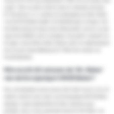
zorgde. Vlak voor tijd scoorde de spits de winnende goal tegen
FC Den Bosch (3-2), waardoor de amateurploeg de halve finales
van de KNVB Beker haalde. De bekerheld ging vervolgens viral
toen bleek dat hij een dag na deze bekersensatie ‘gewoon’ op zijn
stage bij de HEMA moest verschijnen. Een perfect voorbeeld van
de magie van het bekervoetbal. Parami wordt voor altijd herinnerd
met een grote muurschildering bij VVSB in het centrum van
Noordwijkerhout.
Wie wordt dit seizoen de ‘Mr. Beker’
van de Eurojackpot KNVB Beker?
Wie is dé bekerheld van het seizoen 2025-2026? Op 28, 29 en 30
oktober wordt de eerste ronde van de Eurojackpot KNVB Beker
afgetrapt, waarin amateurclubs het direct opnemen tegen
profclubs. Zien we deze speelronde meteen dé 'Mr. Beker' van