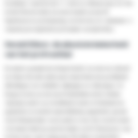
kwartfinale, waarin het met 3-1 verloor in Alkmaar tegen AZ. Het
leverde Duivenvoorden een mooie transfer op naar De
Superboeren én een herinnering voor het leven: de ‘stunttrainer’ is
vannacht groot afgebeeld op de kantine van Quick Boys.
Gerald Sibon: de absolute bekerheld
van het profvoetbal
De mural is gemaakt door Kamp Seedorf, een street art collectief
uit Almere dat sinds enkele jaren straten kleurt met geschilderde
afbeeldingen van voetballers, hiphoppers en volkszangers. Ze
brengen nu dus een ode aan de bekerhelden uit het verleden.
Afgelopen nacht is op verschillende locaties in Nederland een
gigantische en iconische muurschildering aangebracht, speciaal
om de bekerprestaties van de spelers te eren. Een van die locaties
is de tunnel onderweg naar het stadion van SC Heerenveen, waar
de Friese fans vanaf vandaag hun 'Mr. Beker' Gerald Sibon