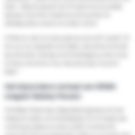
bekers. “Maar het ging heel snel. De tunnel zit op een redelijk
druk punt. Op de fiets of lopend zie je het nog beter. De
afbeelding knalt er met het wit en blauw echt uit.”
Of Sibon nu vaker een omweg pakt naar zijn werk? Lachend: “Ik
ben er nu voor omgereden om te kijken, maar dat doe ik niet elke
dag. Ik kom hier vaak langs als ik boodschappen ga doen of naar
de stad ga, dus ik kom er nog vaak genoeg langs om goed te
kijken.”
Het bijzondere verhaal van HEMA-
stagiair Maikey Parami
Ook Maikey Parami stapt vrijdagochtend opgetogen in de auto
richting het centrum van Noordwijkerhout. De nu 30-jarige spits
werd tien jaar geleden in no-time een BN’er toen hij in het
seizoen 2015-2016 met amateurclub VVSB voor een enorme stunt