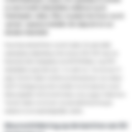
en onverwachte bekerhelden schitteren op de
Nederlandse velden. Plots verandert het leven van de
‘gewone’ amateurvoetballer die uitgroeit tot een
absolute bekerheld.
Neem bijvoorbeeld Floris van der Linden. De spits leidde
amateurploeg Spakenburg in het seizoen 2022-2023 naar een
historische halve finaleplaats in de KNVB Beker, waar PSV
uiteindelijk in eigen huis met 1-2 te sterk was. Voor de toen 27-
jarige Van der Linden werd het een droomseizoen: een contract
bij FC Groningen lag in het verschiet voor de topscorer van de
bekercompetitie. Een lot uit de loterij, zou je zeggen. Echter koos
Van der Linden voor de mix van topvoetbal bij de hoogste
amateurs en een maatschappelijke carrière.
Muurschildering op de kantine van SV