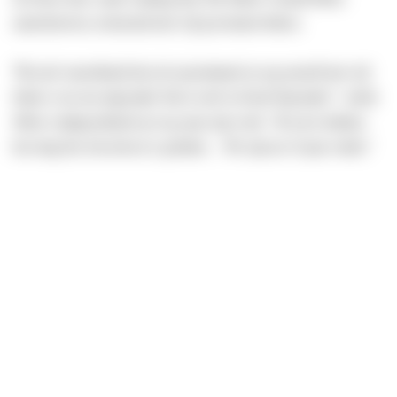
aanschouwen, trotserend met vijf gewonnen bekers.
“
Ik reed vanochtend door de spoortunnel en zag mezelf met vijf
bekers voor me uitgestald. Dat is toch wel heel bijzonder”, vertelt
Sibon vrijdagochtend op weg naar zijn werk. “Ik zat te denken
hoe lang het ook alweer is geleden… We zijn nu 16 jaar verder.”