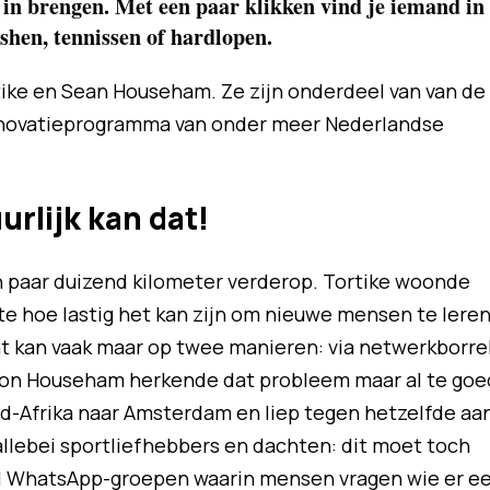
in brengen. Met een paar klikken vind je iemand in
shen, tennissen of hardlopen.
ike en Sean Househam. Ze zijn onderdeel van van de
nnovatieprogramma van onder meer Nederlandse
rlijk kan dat!
n paar duizend kilometer verderop. Tortike woonde
kte hoe lastig het kan zijn om nieuwe mensen te lere
t kan vaak maar op twee manieren: via netwerkborre
gnon Househam herkende dat probleem maar al te goe
id-Afrika naar Amsterdam en liep tegen hetzelfde aa
allebei sportliefhebbers en dachten: dit moet toch
ral WhatsApp-groepen waarin mensen vragen wie er e