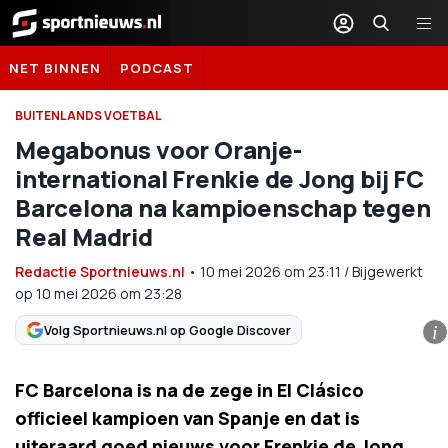
Sportnieuws.nl
NET BINNEN
PODCAST
BUITENLANDS VOETBAL
Megabonus voor Oranje-
international Frenkie de Jong bij FC
Barcelona na kampioenschap tegen
Real Madrid
Redactie Sportnieuws.nl
•
10 mei 2026
om
23:11
/
Bijgewerkt
op 10 mei 2026 om 23:28
Volg Sportnieuws.nl op Google Discover
i
FC Barcelona is na de zege in El Clásico
officieel kampioen van Spanje en dat is
uiteraard goed nieuws voor Frenkie de Jong.