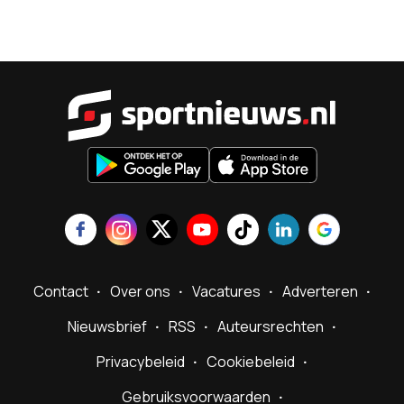
Sportnieu
Contact
Over ons
Vacatures
Adverteren
Nieuwsbrief
RSS
Auteursrechten
Privacybeleid
Cookiebeleid
Gebruiksvoorwaarden