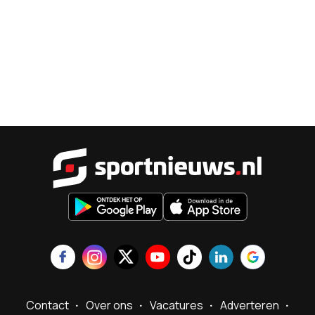
Sportnieu
Contact
Over ons
Vacatures
Adverteren