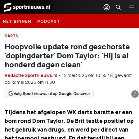
Sportnieuws.nl
NET BINNEN
PODCAST
DARTS
Hoopvolle update rond geschorste
'dopingdarter' Dom Taylor: 'Hij is al
honderd dagen clean'
Redactie Sportnieuws.nl
•
12 mei 2026
om
10:55
/
Bijgewerkt
op 12 mei 2026 om 11:50
Volg Sportnieuws.nl op Google Discover
i
Tijdens het afgelopen WK darts barstte er een
bom rond Dom Taylor. De Brit testte positief op
het gebruik van drugs, en werd per direct van
het toernooi gestuurd. En dat terwijl hij een