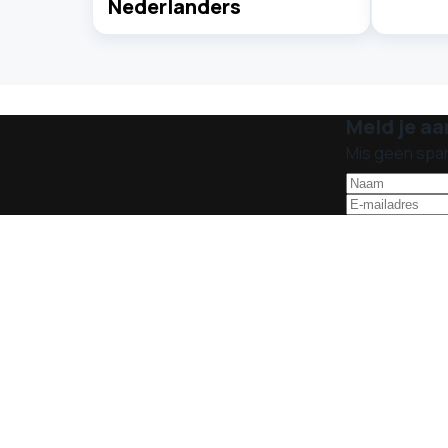
Nederlanders
Meld je aa
Mis geen spa