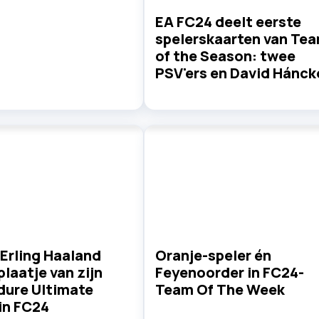
EA FC24 deelt eerste
spelerskaarten van Te
of the Season: twee
PSV'ers en David Hánck
| Erling Haaland
Oranje-speler én
plaatje van zijn
Feyenoorder in FC24-
dure Ultimate
Team Of The Week
in FC24