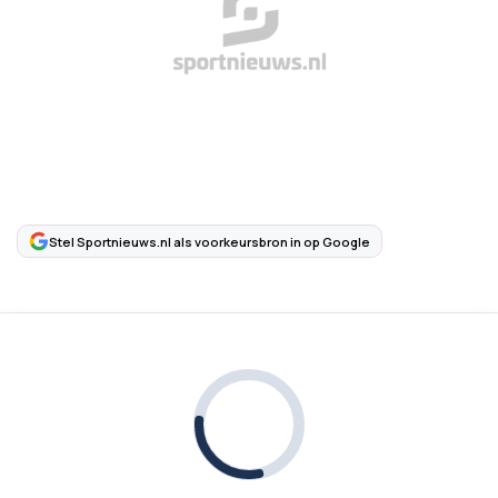
Stel Sportnieuws.nl als voorkeursbron in op Google