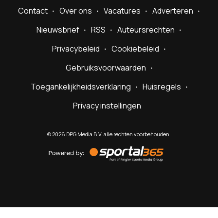
Contact
Over ons
Vacatures
Adverteren
Nieuwsbrief
RSS
Auteursrechten
Privacybeleid
Cookiebeleid
Gebruiksvoorwaarden
Toegankelijkheidsverklaring
Huisregels
Privacy instellingen
©
2026
DPG Media B.V. alle rechten voorbehouden.
Powered
by
Sportal365