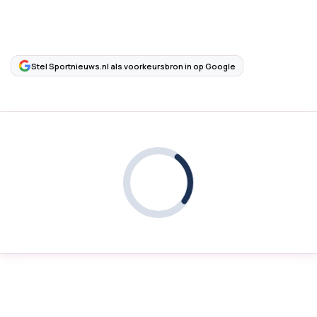
Stel Sportnieuws.nl als voorkeursbron in op Google