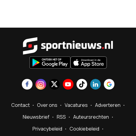
Sportnieu
Contact
Over ons
Vacatures
Adverteren
Nieuwsbrief
RSS
Auteursrechten
Privacybeleid
Cookiebeleid