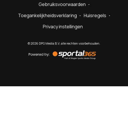
Gebruiksvoorwaarden
Toegankelijkheidsverklaring
Huisregels
Privacy instellingen
©
2026
DPG Media B.V. alle rechten voorbehouden.
Powered
by
Sportal365
Sportnieuws.nl
NET BINNEN
PODCAST
LIVE
VIDEO