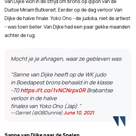
Van Dijke won in de strijd om brons op ippon van de
Duitse Miriam Butkereit. Eerder op de dag verloor Van
Dijke de halve finale. Yoko Ono - de judoka, niet de artiest
- was toen beter. Van Dijke had een paar gekke maanden
achter de rug.
Mocht je je afvragen, waar ze gebleven was:
"Sanne van Dijke heeft op de WK judo
in Boedapest brons behaald in de klasse
-70
https://t.co/1vNCNrpx0R
Brabantse
verloor in de halve
finales van Yoko Ono (Jap)."
— Garriet (@GBDunnie)
June 10, 2021
Sanne van Dijke naar de Spelen