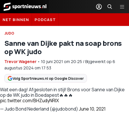
Sportnieuws.nl
NET BINNEN
PODCAST
JUDO
Sanne van Dijke pakt na soap brons
op WK judo
Trevor Wagener
•
10 juni 2021
om
20:25
/
Bijgewerkt op 6
augustus 2024 om 17:53
Volg Sportnieuws.nl op Google Discover
Wat een dag! Afgesloten in stijl! Brons voor Sanne van Dijke
op de WK judo in Boedapest🔥🔥🔥
pic.twitter.com/BHZudyNRIX
— Judo Bond Nederland (@judobond)
June 10, 2021