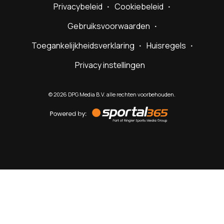
Privacybeleid
Cookiebeleid
Gebruiksvoorwaarden
Toegankelijkheidsverklaring
Huisregels
Privacy instellingen
©
2026
DPG Media B.V. alle rechten voorbehouden.
Powered
by
Sportal365
Sportnieuws.nl
NET BINNEN
PODCAST
LIVE
VIDEO