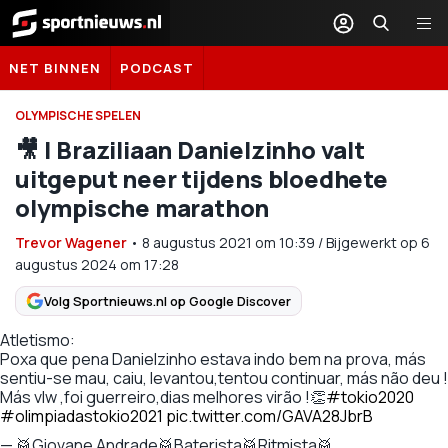
Sportnieuws.nl
NET BINNEN
PODCAST
OLYMPISCHE SPELEN
🎥 | Braziliaan Danielzinho valt
uitgeput neer tijdens bloedhete
olympische marathon
Trevor Wagener
•
8 augustus 2021
om
10:39
/
Bijgewerkt op 6
augustus 2024 om 17:28
Volg Sportnieuws.nl op Google Discover
Atletismo:
Poxa que pena Danielzinho estava indo bem na prova, más
sentiu-se mau, caiu, levantou,tentou continuar, más não deu !
Más vlw ,foi guerreiro,dias melhores virão !👏
#tokio2020
#olimpiadastokio2021
pic.twitter.com/GAVA28JbrB
— 🥁Giovane Andrade🥁Baterista🥁Ritmista🥁