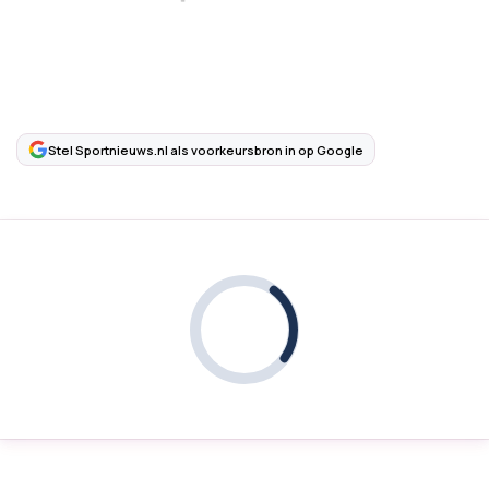
Stel Sportnieuws.nl als voorkeursbron in op Google