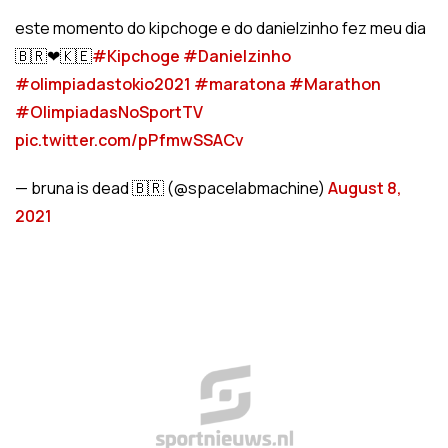
este momento do kipchoge e do danielzinho fez meu dia
🇧🇷❤🇰🇪
#Kipchoge
#Danielzinho
#olimpiadastokio2021
#maratona
#Marathon
#OlimpiadasNoSportTV
pic.twitter.com/pPfmwSSACv
— bruna is dead 🇧🇷 (@spacelabmachine)
August 8,
2021