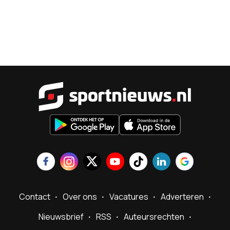
Sportnieu
Contact
Over ons
Vacatures
Adverteren
Nieuwsbrief
RSS
Auteursrechten