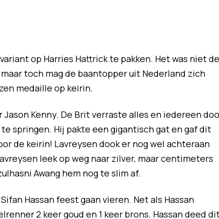
ariant op Harries Hattrick te pakken. Het was niet d
, maar toch mag de baantopper uit Nederland zich
en medaille op keirin.
r Jason Kenny. De Brit verraste alles en iedereen doo
te springen. Hij pakte een gigantisch gat en gaf dit
or de keirin! Lavreysen dook er nog wel achteraan
Lavreysen leek op weg naar zilver, maar centimeters
izulhasni Awang hem nog te slim af.
ifan Hassan feest gaan vieren. Net als Hassan
renner 2 keer goud en 1 keer brons. Hassan deed di