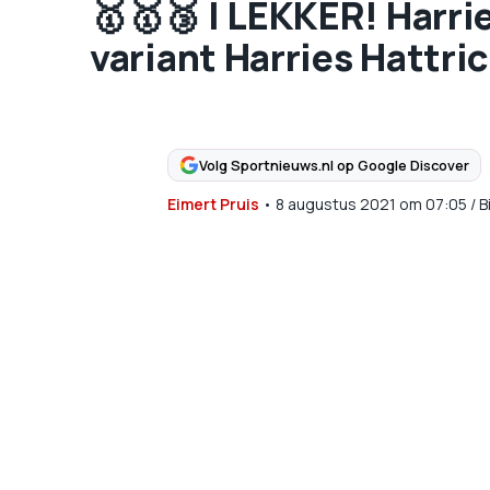
🥇🥇🥉 | LEKKER! Harri
variant Harries Hattri
Volg Sportnieuws.nl op Google Discover
Eimert Pruis
•
8 augustus 2021
om
07:05
/
B