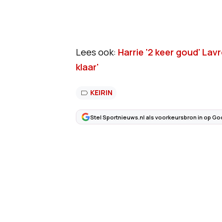
Lees ook:
Harrie '2 keer goud' Lavr
klaar'
KEIRIN
Stel Sportnieuws.nl als voorkeursbron in op Go