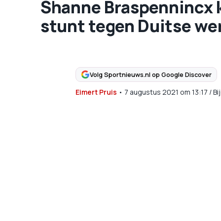
Shanne Braspennincx k
stunt tegen Duitse w
Volg Sportnieuws.nl op Google Discover
Eimert Pruis
•
7 augustus 2021
om
13:17
/
Bi