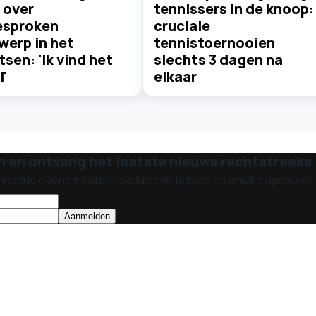
k over
tennissers in de knoop:
esproken
cruciale
werp in het
tennistoernooien
sen: 'Ik vind het
slechts 3 dagen na
'
elkaar
n en ontvang het laatste nieuws rechtstreeks i
nnende evenementen, exclusieve tickets en unieke updates!