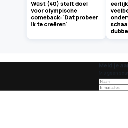
Wüst (40) stelt doel
eerlij
voor olympische
veelb
comeback: 'Dat probeer
onder
ik te creëren'
schaat
dubbel
Meld je aa
Mis geen spa