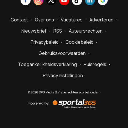
Contact
Over ons
Vacatures
Adverteren
Nieuwsbrief
RSS
Auteursrechten
Privacybeleid
Cookiebeleid
Gebruiksvoorwaarden
Toegankelijkheidsverklaring
Huisregels
Privacy instellingen
©
2026
DPG Media B.V. alle rechten voorbehouden.
Powered
by
Sportal365