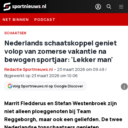
Sportnieuws.nl
NET BINNEN
PODCAST
SCHAATSEN
Nederlands schaatskoppel geniet
volop van zomerse vakantie na
bewogen sportjaar: 'Lekker man'
Redactie Sportnieuws.nl
•
23 maart 2026
om
09:49
/
Bijgewerkt op 23 maart 2026 om 10:06
Volg Sportnieuws.nl op Google Discover
i
Marrit Fledderus en Stefan Westenbroek zijn
niet alleen ploeggenoten bij Team
Reggeborgh, maar ook een geliefden. De twee
Nederlandse topschaatsers genieten