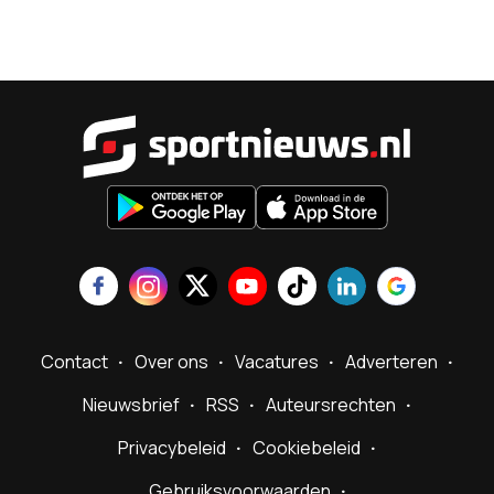
Sportnieu
Contact
Over ons
Vacatures
Adverteren
Nieuwsbrief
RSS
Auteursrechten
Privacybeleid
Cookiebeleid
Gebruiksvoorwaarden