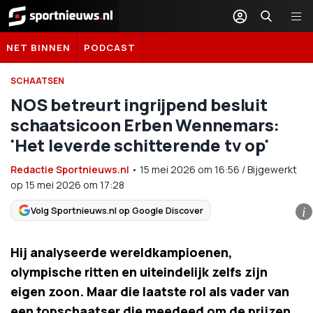
Sportnieuws.nl
NET BINNEN
PODCAST
SCHAATSEN
NOS betreurt ingrijpend besluit
schaatsicoon Erben Wennemars:
'Het leverde schitterende tv op'
Redactie Sportnieuws.nl
•
15 mei 2026
om
16:56
/
Bijgewerkt
op 15 mei 2026 om 17:28
Volg Sportnieuws.nl op Google Discover
i
Hij analyseerde wereldkampioenen,
olympische ritten en uiteindelijk zelfs zijn
eigen zoon. Maar die laatste rol als vader van
een topschaatser die meedeed om de prijzen