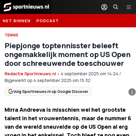
Sportnieuws.nl
NET BINNEN
PODCAST
TENNIS
Piepjonge toptennisster beleeft
ongemakkelijk moment op US Open
door schreeuwende toeschouwer
Redactie Sportnieuws.nl
•
4 september 2025
om
14:24
/
Bijgewerkt op 4 september 2025 om 15:32
Volg Sportnieuws.nl op Google Discover
i
Mirra Andreeva is misschien wel het grootste
talent in het vrouwentennis, maar de nummer 6
van de wereld sneuvelde op de US Open al erg
vroeg in het enkelspel. Toch bleef ze nog even