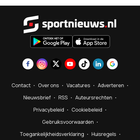
Sportnieu
Contact
Over ons
Vacatures
Adverteren
Nieuwsbrief
RSS
Auteursrechten
Privacybeleid
Cookiebeleid
Gebruiksvoorwaarden
Toegankelijkheidsverklaring
Huisregels