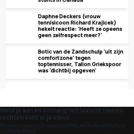
Daphne Deckers (vrouw
tennisicoon Richard Krajicek)
hekelt reactie: 'Heeft ze opeens
geen zelfrespect meer?'
Botic van de Zandschulp 'uit zijn
comfortzone' tegen
toptennisser, Tallon Griekspoor
was 'dichtbij opgeven'
Meld je aan en ontvang het laatste nieuws
rechtstreeks in je inbox.
Mis geen spannende evenementen, exclusieve tickets en
unieke updates!