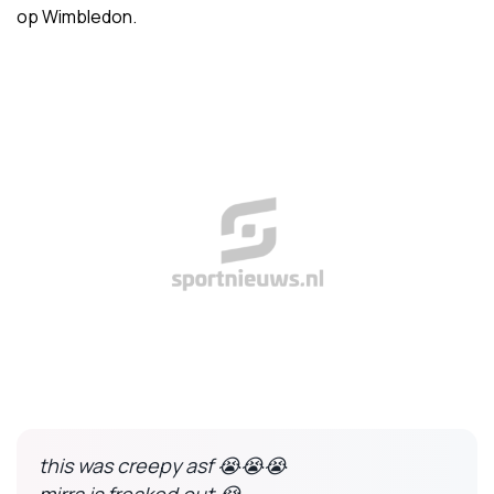
op Wimbledon.
this was creepy asf 😭😭😭