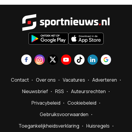
Sportnieu
Contact
Over ons
Vacatures
Adverteren
Nieuwsbrief
RSS
Auteursrechten
Privacybeleid
Cookiebeleid
Gebruiksvoorwaarden
Toegankelijkheidsverklaring
Huisregels