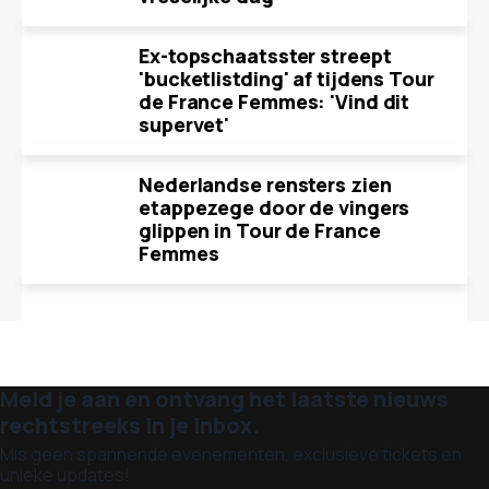
Ex-topschaatsster streept
'bucketlistding' af tijdens Tour
de France Femmes: 'Vind dit
supervet'
Nederlandse rensters zien
etappezege door de vingers
glippen in Tour de France
Femmes
Meld je aan en ontvang het laatste nieuws
rechtstreeks in je inbox.
Mis geen spannende evenementen, exclusieve tickets en
unieke updates!