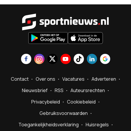
Sportnieu
Contact
Over ons
Vacatures
Adverteren
Nieuwsbrief
RSS
Auteursrechten
Privacybeleid
Cookiebeleid
Gebruiksvoorwaarden
Toegankelijkheidsverklaring
Huisregels