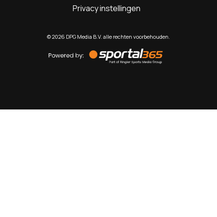
Privacy instellingen
©
2026
DPG Media B.V. alle rechten voorbehouden.
Powered
by
Sportal365
Sportnieuws.nl
NET BINNEN
PODCAST
LIVE
VIDEO