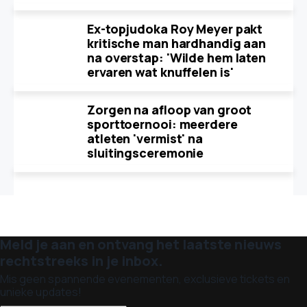
Ex-topjudoka Roy Meyer pakt
kritische man hardhandig aan
na overstap: 'Wilde hem laten
ervaren wat knuffelen is'
Zorgen na afloop van groot
sporttoernooi: meerdere
atleten 'vermist' na
sluitingsceremonie
Meld je aan en ontvang het laatste nieuws
rechtstreeks in je inbox.
Mis geen spannende evenementen, exclusieve tickets en
unieke updates!