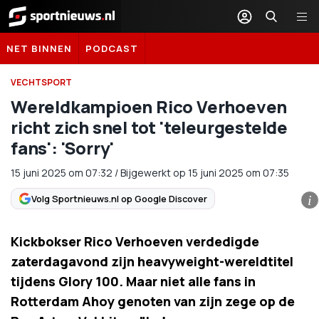
Sportnieuws.nl
NET BINNEN
PODCAST
VECHTSPORT
Wereldkampioen Rico Verhoeven
richt zich snel tot 'teleurgestelde
fans': 'Sorry'
15 juni 2025
om
07:32
/
Bijgewerkt op 15 juni 2025 om 07:35
Volg Sportnieuws.nl op Google Discover
i
Kickbokser Rico Verhoeven verdedigde
zaterdagavond zijn heavyweight-wereldtitel
tijdens Glory 100. Maar niet alle fans in
Rotterdam Ahoy genoten van zijn zege op de