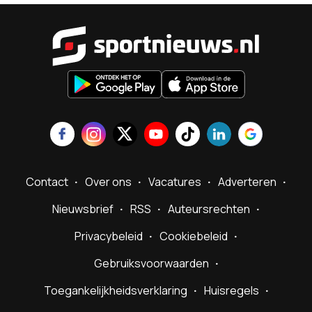
Sportnieu
Contact
Over ons
Vacatures
Adverteren
Nieuwsbrief
RSS
Auteursrechten
Privacybeleid
Cookiebeleid
Gebruiksvoorwaarden
Toegankelijkheidsverklaring
Huisregels