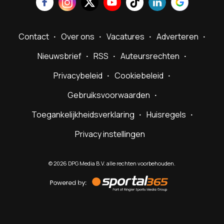
Contact
Over ons
Vacatures
Adverteren
Nieuwsbrief
RSS
Auteursrechten
Privacybeleid
Cookiebeleid
Gebruiksvoorwaarden
Toegankelijkheidsverklaring
Huisregels
Privacy instellingen
©
2026
DPG Media B.V. alle rechten voorbehouden.
Powered
by
Sportal365