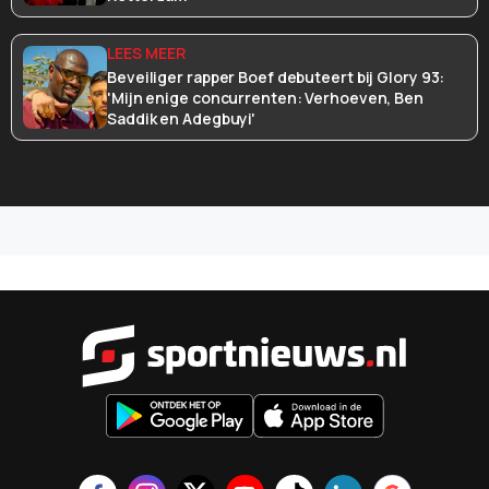
Beveiliger rapper Boef debuteert bij Glory 93:
'Mijn enige concurrenten: Verhoeven, Ben
Saddik en Adegbuyi'
Sportnieu