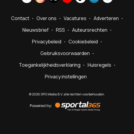
Contact
Over ons
Vacatures
Adverteren
Nieuwsbrief
RSS
Auteursrechten
Privacybeleid
Cookiebeleid
Gebruiksvoorwaarden
Toegankelijkheidsverklaring
Huisregels
Privacy instellingen
©
2026
DPG Media B.V. alle rechten voorbehouden.
Powered
by
Sportal365