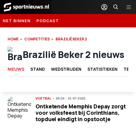
Sportnieuws.nl
NET BINNEN
PODCAST
HOME
COMPETITIES
BRAZILIË BEKER 2
Brazilië Beker 2 nieuws
NIEUWS
STAND
WEDSTRIJDEN
STATISTIEKEN
TEAM
VOETBAL
06:24 - 31-07-2025
Ontketende Memphis Depay zorgt
voor volksfeest bij Corinthians,
topduel eindigt in opstootje