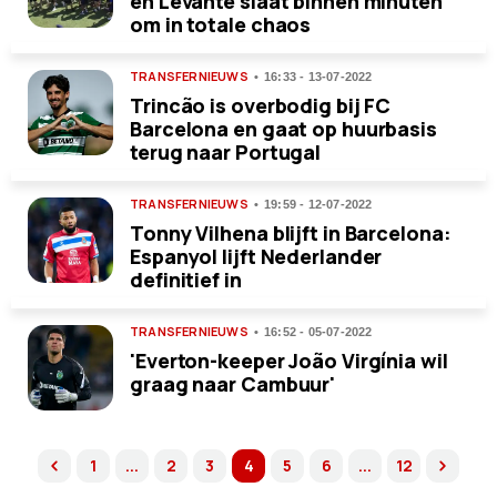
en Levante slaat binnen minuten
om in totale chaos
TRANSFERNIEUWS
16:33 - 13-07-2022
Trincão is overbodig bij FC
Barcelona en gaat op huurbasis
terug naar Portugal
TRANSFERNIEUWS
19:59 - 12-07-2022
Tonny Vilhena blijft in Barcelona:
Espanyol lijft Nederlander
definitief in
TRANSFERNIEUWS
16:52 - 05-07-2022
'Everton-keeper João Virgínia wil
graag naar Cambuur'
1
...
2
3
4
5
6
...
12
previous
next