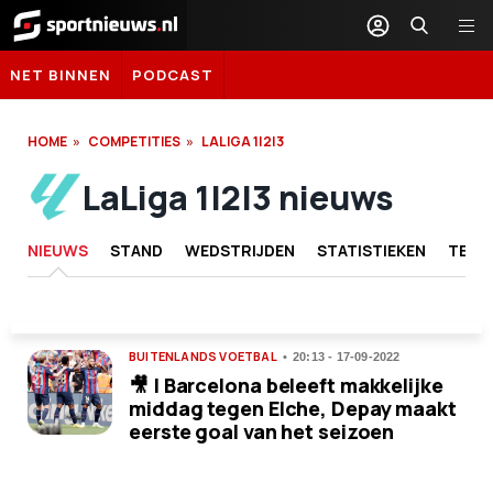
Sportnieuws.nl
NET BINNEN
PODCAST
HOME
COMPETITIES
LALIGA 1|2|3
LaLiga 1|2|3 nieuws
NIEUWS
STAND
WEDSTRIJDEN
STATISTIEKEN
TEAM
BUITENLANDS VOETBAL
20:13 - 17-09-2022
🎥 | Barcelona beleeft makkelijke
middag tegen Elche, Depay maakt
eerste goal van het seizoen