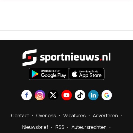
Sportnieu
Contact
Over ons
Vacatures
Adverteren
Nieuwsbrief
RSS
Auteursrechten