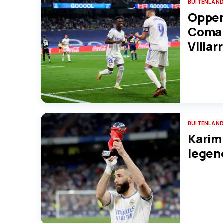
BUITENLAND
Opper
Coman
Villar
BUITENLAND
Karim
legen