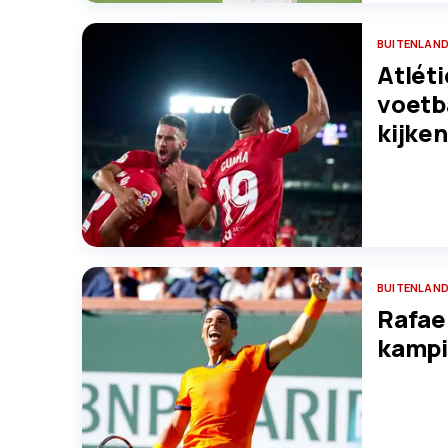
BUITENLAND
Atlét
voetba
kijken
BUITENLAND
Rafael
kampi