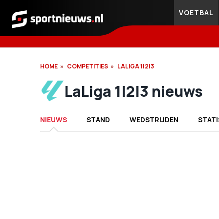
VOETBAL
Sportnieuws.nl
HOME
COMPETITIES
LALIGA 1|2|3
LaLiga 1|2|3 nieuws
NIEUWS
STAND
WEDSTRIJDEN
STATI