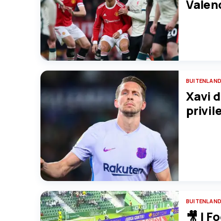
Valen
BUITENLAND
Xavi d
privi
BUITENLAND
🎥 | F