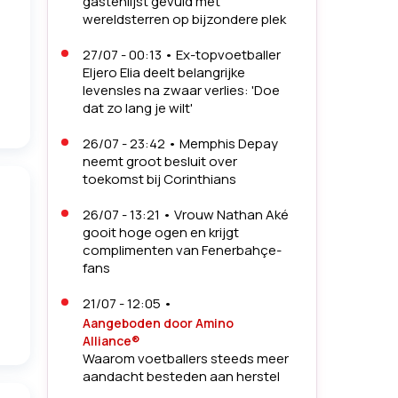
gastenlijst gevuld met
wereldsterren op bijzondere plek
27/07 - 00:13
•
Ex-topvoetballer
Eljero Elia deelt belangrijke
levensles na zwaar verlies: 'Doe
dat zo lang je wilt'
26/07 - 23:42
•
Memphis Depay
neemt groot besluit over
toekomst bij Corinthians
j
26/07 - 13:21
•
Vrouw Nathan Aké
gooit hoge ogen en krijgt
complimenten van Fenerbahçe-
fans
21/07 - 12:05
•
Aangeboden door Amino
Alliance®
Waarom voetballers steeds meer
aandacht besteden aan herstel