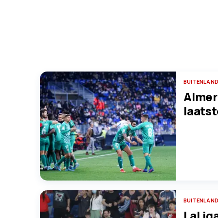
BUITENLAND
Almer
laats
BUITENLAND
LaLiga