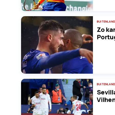
BUITENLAND
Zo ka
Portu
BUITENLAND
Sevill
Vilhe