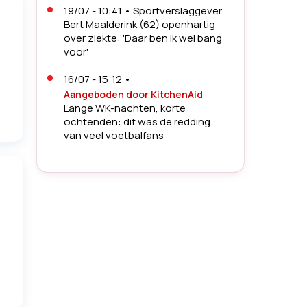
19/07 - 10:41
•
Sportverslaggever
Bert Maalderink (62) openhartig
over ziekte: 'Daar ben ik wel bang
voor'
16/07 - 15:12
•
Aangeboden door KitchenAid
Lange WK-nachten, korte
ochtenden: dit was de redding
van veel voetbalfans
14/07 - 13:30
•
Woede na WK-
drama Noorwegen: topspits en
vriendin krijgen
doodsbedreigingen
27/06 - 05:20
•
'Pride Match' op
WK voetbal tussen Egypte en Iran
zorgt voor woede: 'Absoluut geen
interesse in regenboogkleuren'
26/06 - 06:23
•