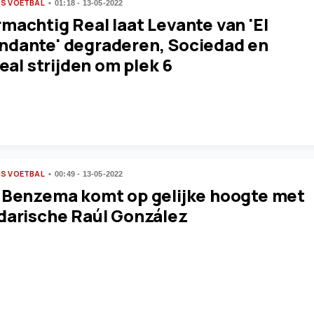
S VOETBAL
01:18 - 13-05-2022
machtig Real laat Levante van 'El
dante' degraderen, Sociedad en
real strijden om plek 6
S VOETBAL
00:49 - 13-05-2022
 Benzema komt op gelijke hoogte met
darische Raúl González