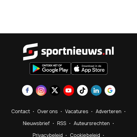
Sportnieu
Contact
Over ons
Vacatures
Adverteren
Nieuwsbrief
RSS
Auteursrechten
Privacybeleid
Cookiebeleid