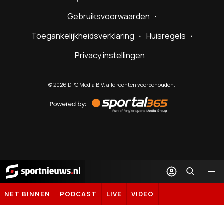
Gebruiksvoorwaarden
Toegankelijkheidsverklaring
Huisregels
Privacy instellingen
©
2026
DPG Media B.V. alle rechten voorbehouden.
Powered
by
Sportal365
Sportnieuws.nl
NET BINNEN
PODCAST
LIVE
VIDEO