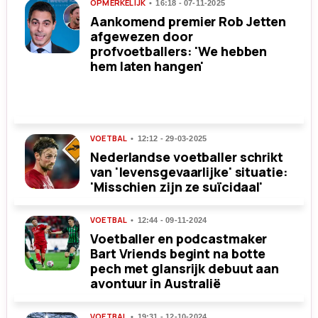
OPMERKELIJK
16:18 - 07-11-2025
Aankomend premier Rob Jetten
afgewezen door
profvoetballers: 'We hebben
hem laten hangen'
VOETBAL
12:12 - 29-03-2025
Nederlandse voetballer schrikt
van 'levensgevaarlijke' situatie:
'Misschien zijn ze suïcidaal'
VOETBAL
12:44 - 09-11-2024
Voetballer en podcastmaker
Bart Vriends begint na botte
pech met glansrijk debuut aan
avontuur in Australië
VOETBAL
19:31 - 12-10-2024