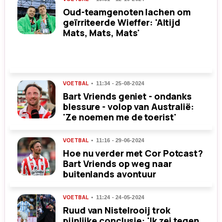
Oud-teamgenoten lachen om
geïrriteerde Wieffer: 'Altijd
Mats, Mats, Mats'
VOETBAL
11:34 - 25-08-2024
Bart Vriends geniet - ondanks
blessure - volop van Australië:
'Ze noemen me de toerist'
VOETBAL
11:16 - 29-06-2024
Hoe nu verder met Cor Potcast?
Bart Vriends op weg naar
buitenlands avontuur
VOETBAL
11:24 - 24-05-2024
Ruud van Nistelrooij trok
pijnlijke conclusie: 'Ik zei tegen