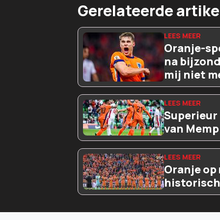
Gerelateerde artike
Oranje-sp
na bijzon
mij niet m
Superieur
van Memph
Oranje op 
historisc