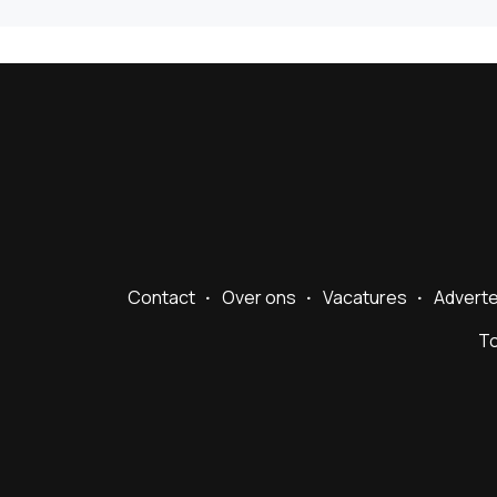
Contact
Over ons
Vacatures
Advert
To