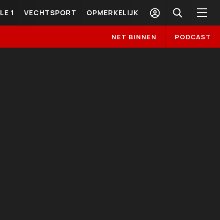
LE 1
VECHTSPORT
OPMERKELIJK
NET BINNEN
PODCAST