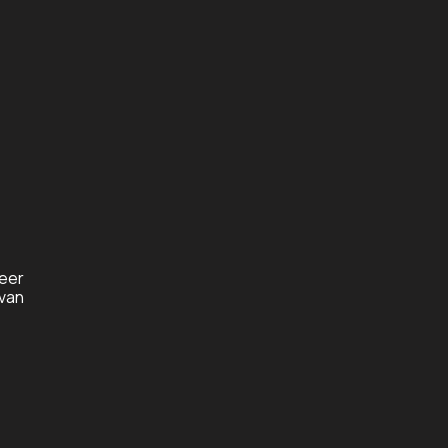
keer
 van