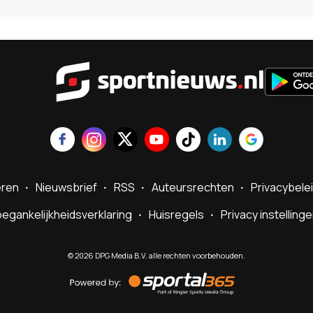
Sportnie
eren
Nieuwsbrief
RSS
Auteursrechten
Privacybele
egankelijkheidsverklaring
Huisregels
Privacy instelling
©
2026
DPG Media B.V. alle rechten voorbehouden.
Powered
by
Sportal365