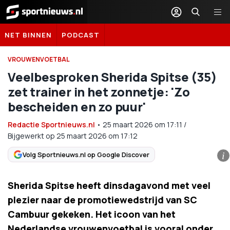
Sportnieuws.nl
NET BINNEN
PODCAST
VROUWENVOETBAL
Veelbesproken Sherida Spitse (35)
zet trainer in het zonnetje: 'Zo
bescheiden en zo puur'
Redactie Sportnieuws.nl
•
25 maart 2026
om
17:11
/
Bijgewerkt op 25 maart 2026 om 17:12
Volg Sportnieuws.nl op Google Discover
i
Sherida Spitse heeft dinsdagavond met veel
plezier naar de promotiewedstrijd van SC
Cambuur gekeken. Het icoon van het
Nederlandse vrouwenvoetbal is vooral onder