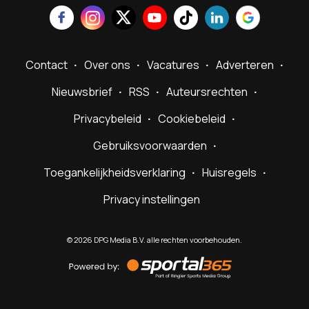
Contact
Over ons
Vacatures
Adverteren
Nieuwsbrief
RSS
Auteursrechten
Privacybeleid
Cookiebeleid
Gebruiksvoorwaarden
Toegankelijkheidsverklaring
Huisregels
Privacy instellingen
©
2026
DPG Media B.V. alle rechten voorbehouden.
Powered
by
Sportal365