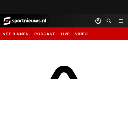
Sportnieuws.nl
NET BINNEN
PODCAST
LIVE
VIDEO