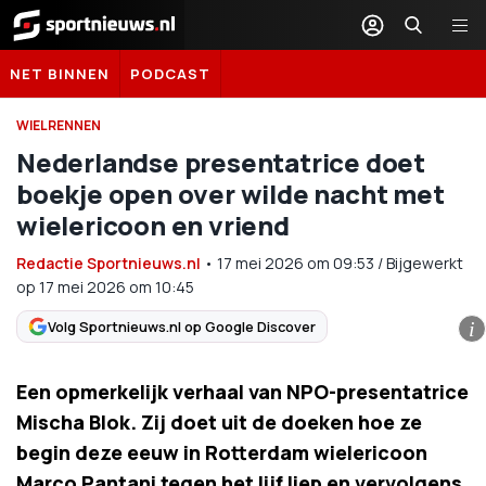
Sportnieuws.nl
NET BINNEN
PODCAST
WIELRENNEN
Nederlandse presentatrice doet
boekje open over wilde nacht met
wielericoon en vriend
Redactie Sportnieuws.nl
•
17 mei 2026
om
09:53
/
Bijgewerkt
op 17 mei 2026 om 10:45
Volg Sportnieuws.nl op Google Discover
i
Een opmerkelijk verhaal van NPO-presentatrice
Mischa Blok. Zij doet uit de doeken hoe ze
begin deze eeuw in Rotterdam wielericoon
Marco Pantani tegen het lijf liep en vervolgens