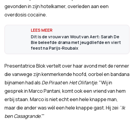
gevonden in zijn hotelkamer, overleden aan een
overdosis cocaïne.
Dit is de vrouw van Wout van Aert: Sarah De
Bie beleefde drama met jeugdliefde en viert
feest na Parijs-Roubaix
Presentatrice Blok vertelt over haar avond met de renner
die vanwege zijn kenmerkende hoofd, oorbel en bandana
bijnamen had als
De Piraat
en
Het Olifantje
. "Wij in
gesprek in Marco Pantani, komt ook een vriend van hem
erbij staan. Marco is niet echt een hele knappe man,
maar die ander was wél een hele knappe gast. Hij zei: '
Ik
ben Casagrande
.'"