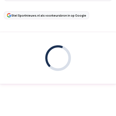
Stel Sportnieuws.nl als voorkeursbron in op Google