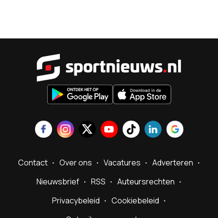
Sportnieu
Contact
Over ons
Vacatures
Adverteren
Nieuwsbrief
RSS
Auteursrechten
Privacybeleid
Cookiebeleid