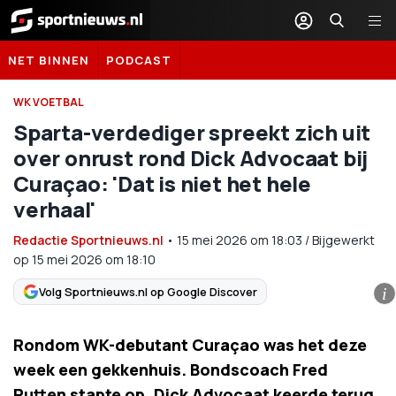
Sportnieuws.nl
NET BINNEN
PODCAST
WK VOETBAL
Sparta-verdediger spreekt zich uit
over onrust rond Dick Advocaat bij
Curaçao: 'Dat is niet het hele
verhaal'
Redactie Sportnieuws.nl
•
15 mei 2026
om
18:03
/
Bijgewerkt
op 15 mei 2026 om 18:10
Volg Sportnieuws.nl op Google Discover
i
Rondom WK-debutant Curaçao was het deze
week een gekkenhuis. Bondscoach Fred
Rutten stapte op, Dick Advocaat keerde terug