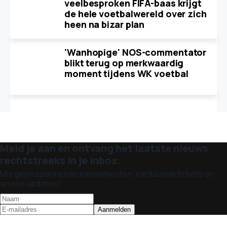
veelbesproken FIFA-baas krijgt
de hele voetbalwereld over zich
heen na bizar plan
'Wanhopige' NOS-commentator
blikt terug op merkwaardig
moment tijdens WK voetbal
Meld je aan en ontvang het laatste nieuws
rechtstreeks in je inbox.
Mis geen spannende evenementen, exclusieve tickets en
unieke updates!