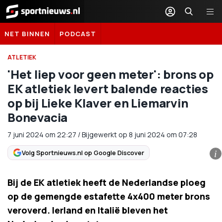
Sportnieuws.nl
NET BINNEN
PODCAST
ATLETIEK
'Het liep voor geen meter': brons op
EK atletiek levert balende reacties
op bij Lieke Klaver en Liemarvin
Bonevacia
7 juni 2024
om
22:27
/
Bijgewerkt op 8 juni 2024 om 07:28
Volg Sportnieuws.nl op Google Discover
i
Bij de EK atletiek heeft de Nederlandse ploeg
op de gemengde estafette 4x400 meter brons
veroverd. Ierland en Italië bleven het