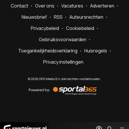
Contact
Over ons
Vacatures
Adverteren
Nieuwsbrief
RSS
Auteursrechten
Privacybeleid
Cookiebeleid
Gebruiksvoorwaarden
Toegankelijkheidsverklaring
Huisregels
Privacy instellingen
©
2026
DPG Media B.V. alle rechten voorbehouden.
Powered
by
Sportal365