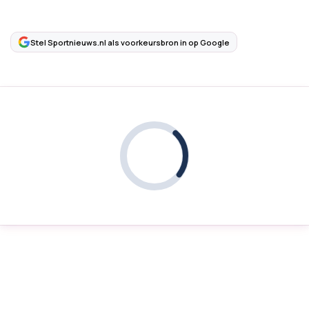
Stel Sportnieuws.nl als voorkeursbron in op Google