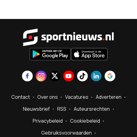
Sportnieu
Contact
Over ons
Vacatures
Adverteren
Nieuwsbrief
RSS
Auteursrechten
Privacybeleid
Cookiebeleid
Gebruiksvoorwaarden