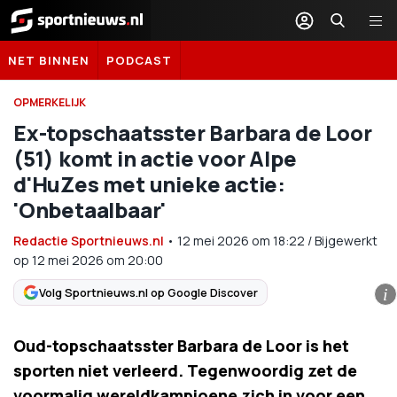
Sportnieuws.nl
NET BINNEN
PODCAST
OPMERKELIJK
Ex-topschaatsster Barbara de Loor
(51) komt in actie voor Alpe
d'HuZes met unieke actie:
'Onbetaalbaar'
Redactie Sportnieuws.nl
•
12 mei 2026
om
18:22
/
Bijgewerkt
op 12 mei 2026 om 20:00
Volg Sportnieuws.nl op Google Discover
i
Oud-topschaatsster Barbara de Loor is het
sporten niet verleerd. Tegenwoordig zet de
voormalig wereldkampioene zich in voor een