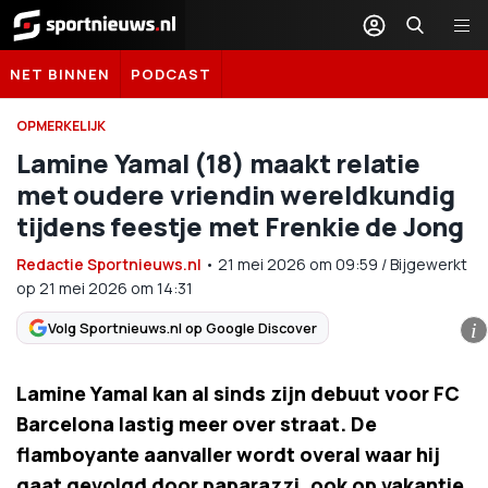
Sportnieuws.nl
NET BINNEN
PODCAST
OPMERKELIJK
Lamine Yamal (18) maakt relatie
met oudere vriendin wereldkundig
tijdens feestje met Frenkie de Jong
Redactie Sportnieuws.nl
•
21 mei 2026
om
09:59
/
Bijgewerkt
op 21 mei 2026 om 14:31
Volg Sportnieuws.nl op Google Discover
i
Lamine Yamal kan al sinds zijn debuut voor FC
Barcelona lastig meer over straat. De
flamboyante aanvaller wordt overal waar hij
gaat gevolgd door paparazzi, ook op vakantie.