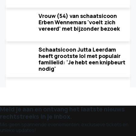
Vrouw (54) van schaatsicoon
Erben Wennemars 'voelt zich
vereerd' met bijzonder bezoek
Schaatsicoon Jutta Leerdam
heeft grootste lol met populair
familielid: 'Je hebt een knipbeurt
nodig'
Meld je aan en ontvang het laatste nieuws
rechtstreeks in je inbox.
Mis geen spannende evenementen, exclusieve tickets en
unieke updates!