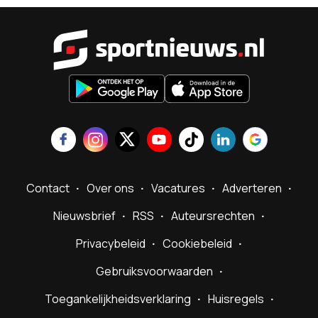
Sportnieu
Contact
Over ons
Vacatures
Adverteren
Nieuwsbrief
RSS
Auteursrechten
Privacybeleid
Cookiebeleid
Gebruiksvoorwaarden
Toegankelijkheidsverklaring
Huisregels