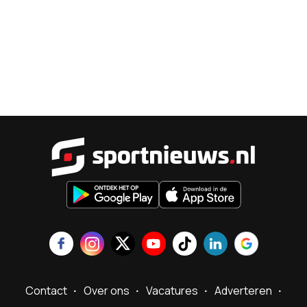
Sportnieu
Contact
Over ons
Vacatures
Adverteren