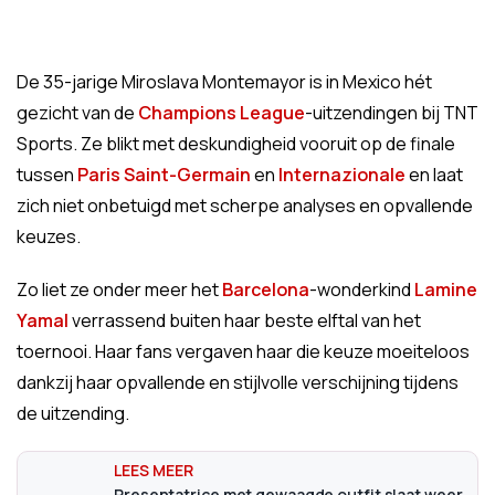
De 35-jarige Miroslava Montemayor is in Mexico hét
gezicht van de
Champions League
-uitzendingen bij TNT
Sports. Ze blikt met deskundigheid vooruit op de finale
tussen
Paris Saint-Germain
en
Internazionale
en laat
zich niet onbetuigd met scherpe analyses en opvallende
keuzes.
Zo liet ze onder meer het
Barcelona
-wonderkind
Lamine
Yamal
verrassend buiten haar beste elftal van het
toernooi. Haar fans vergaven haar die keuze moeiteloos
dankzij haar opvallende en stijlvolle verschijning tijdens
de uitzending.
Presentatrice met gewaagde outfit slaat weer