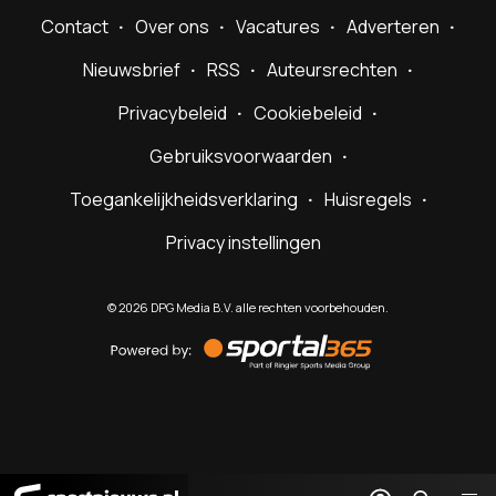
Contact
Over ons
Vacatures
Adverteren
Nieuwsbrief
RSS
Auteursrechten
Privacybeleid
Cookiebeleid
Gebruiksvoorwaarden
Toegankelijkheidsverklaring
Huisregels
Privacy instellingen
©
2026
DPG Media B.V. alle rechten voorbehouden.
Powered
by
Sportal365