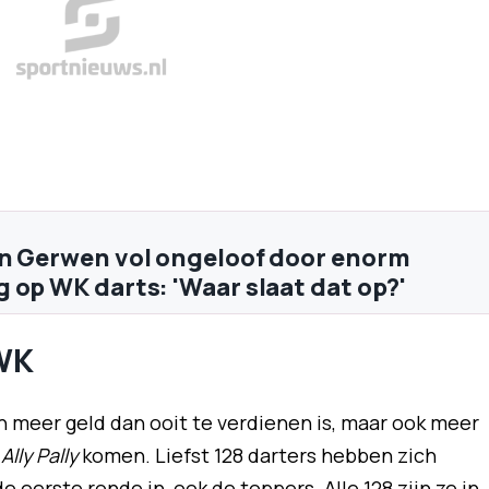
n Gerwen vol ongeloof door enorm
 op WK darts: 'Waar slaat dat op?'
WK
n meer geld dan ooit te verdienen is, maar ook meer
r
Ally Pally
komen. Liefst 128 darters hebben zich
 eerste ronde in, ook de toppers. Alle 128 zijn ze in