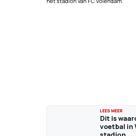
het stadion van FC Volendam.
Dit is waa
voetbal in
stadion