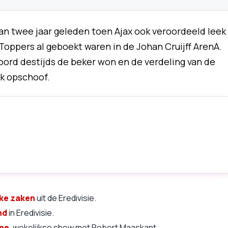
an twee jaar geleden toen Ajax ook veroordeeld leek
 Toppers al geboekt waren in de Johan Cruijff ArenA.
ord destijds de beker won en de verdeling van de
k opschoof.
jke zaken
uit de Eredivisie.
nd
in Eredivisie.
ine
, wekelijkse show met Robert Maaskant.