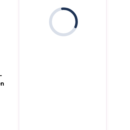
i
-
en