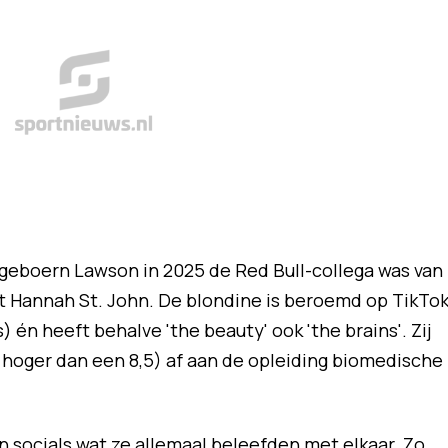
 geboern Lawson in 2025 de Red Bull-collega was van
et Hannah St. John. De blondine is beroemd op TikTo
 én heeft behalve 'the beauty' ook 'the brains'. Zij
s hoger dan een 8,5) af aan de opleiding biomedische
 socials wat ze allemaal beleefden met elkaar. Zo