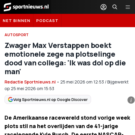
Sportnieuws.nl
NET BINNEN
PODCAST
AUTOSPORT
Zwager Max Verstappen boekt
emotionele zege na plotselinge
dood van collega: 'Ik was dol op die
man'
Redactie Sportnieuws.nl
•
25 mei 2026
om
12:53
/
Bijgewerkt
op 25 mei 2026 om 15:53
Volg Sportnieuws.nl op Google Discover
i
De Amerikaanse racewereld stond vorige week
plots stil na het overlijden van de 41-jarige
racelegende Kyle Busch. De eerste NASCAR-