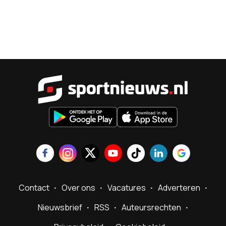
Sportnieu
Contact
Over ons
Vacatures
Adverteren
Nieuwsbrief
RSS
Auteursrechten