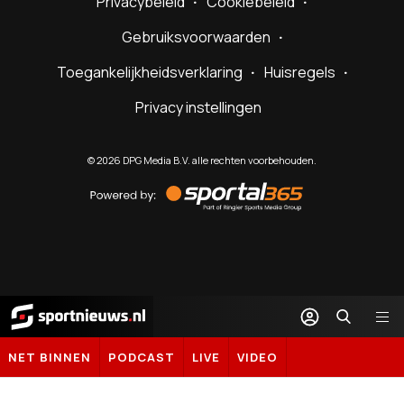
Privacybeleid
Cookiebeleid
Gebruiksvoorwaarden
Toegankelijkheidsverklaring
Huisregels
Privacy instellingen
©
2026
DPG Media B.V. alle rechten voorbehouden.
Powered
by
Sportal365
Sportnieuws.nl
NET BINNEN
PODCAST
LIVE
VIDEO