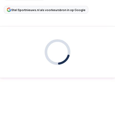
Stel Sportnieuws.nl als voorkeursbron in op Google