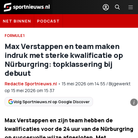
Sportnieuws.nl
NET BINNEN
PODCAST
FORMULE 1
Max Verstappen en team maken
indruk met sterke kwalificatie op
Nürburgring: topklassering bij
debuut
Redactie Sportnieuws.nl
•
15 mei 2026
om
14:55
/
Bijgewerkt
op 15 mei 2026 om 15:37
Volg Sportnieuws.nl op Google Discover
i
Max Verstappen en zijn team hebben de
kwalificaties voor de 24 uur van de Nürburgring
op succesvolle wijze afgesloten. Met