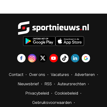
Sportnieu
Contact
Over ons
Vacatures
Adverteren
Nieuwsbrief
RSS
Auteursrechten
Privacybeleid
Cookiebeleid
Gebruiksvoorwaarden