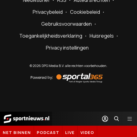
Nieuwsbrief
RSS
Auteursrechten
Privacybeleid
Cookiebeleid
Gebruiksvoorwaarden
Toegankelijkheidsverklaring
Huisregels
Privacy instellingen
©
2026
DPG Media B.V. alle rechten voorbehouden.
Powered
by
Sportal365
Sportnieuws.nl
NET BINNEN
PODCAST
LIVE
VIDEO