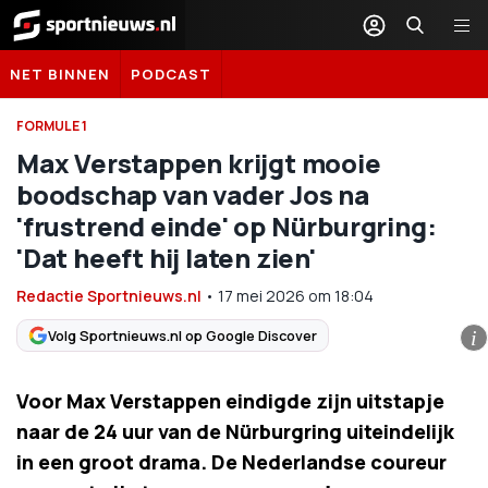
Sportnieuws.nl
NET BINNEN
PODCAST
FORMULE 1
Max Verstappen krijgt mooie
boodschap van vader Jos na
'frustrend einde' op Nürburgring:
'Dat heeft hij laten zien'
Redactie Sportnieuws.nl
•
17 mei 2026
om
18:04
Volg Sportnieuws.nl op Google Discover
i
Voor Max Verstappen eindigde zijn uitstapje
naar de 24 uur van de Nürburgring uiteindelijk
in een groot drama. De Nederlandse coureur