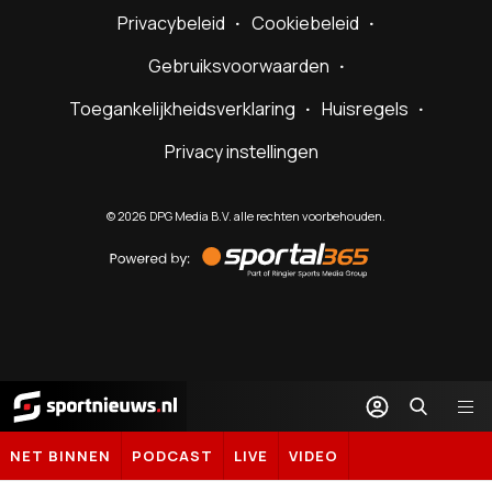
Privacybeleid
Cookiebeleid
Gebruiksvoorwaarden
Toegankelijkheidsverklaring
Huisregels
Privacy instellingen
©
2026
DPG Media B.V. alle rechten voorbehouden.
Powered
by
Sportal365
Sportnieuws.nl
NET BINNEN
PODCAST
LIVE
VIDEO