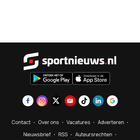
Sportnieu
Contact
Over ons
Vacatures
Adverteren
Nieuwsbrief
RSS
Auteursrechten