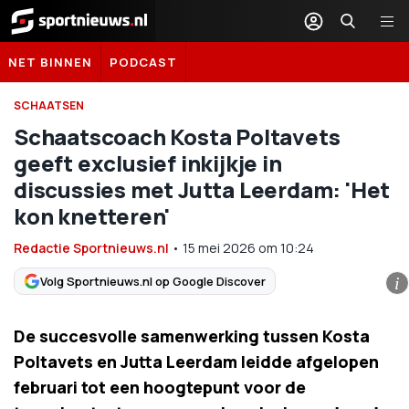
Sportnieuws.nl
NET BINNEN
PODCAST
SCHAATSEN
Schaatscoach Kosta Poltavets
geeft exclusief inkijkje in
discussies met Jutta Leerdam: 'Het
kon knetteren'
Redactie Sportnieuws.nl
•
15 mei 2026
om
10:24
Volg Sportnieuws.nl op Google Discover
i
De succesvolle samenwerking tussen Kosta
Poltavets en Jutta Leerdam leidde afgelopen
februari tot een hoogtepunt voor de