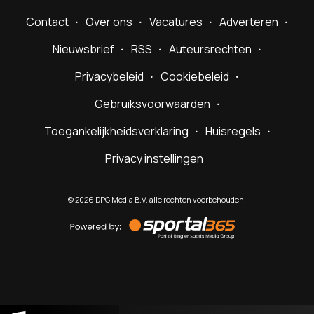
Contact
Over ons
Vacatures
Adverteren
Nieuwsbrief
RSS
Auteursrechten
Privacybeleid
Cookiebeleid
Gebruiksvoorwaarden
Toegankelijkheidsverklaring
Huisregels
Privacy instellingen
©
2026
DPG Media B.V. alle rechten voorbehouden.
Powered
by
Sportal365