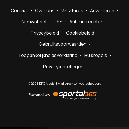
Contact
Over ons
Vacatures
Adverteren
Nieuwsbrief
RSS
Auteursrechten
Privacybeleid
Cookiebeleid
Gebruiksvoorwaarden
Toegankelijkheidsverklaring
Huisregels
Privacy instellingen
©
2026
DPG Media B.V. alle rechten voorbehouden.
Powered
by
Sportal365