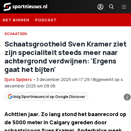
Sportnieuws.nl
NET BINNEN
PODCAST
SCHAATSEN
Schaatsgrootheid Sven Kramer ziet
zijn specialiteit steeds meer naar
achtergrond verdwijnen: 'Ergens
gaat het bijten'
Sjors Spijkers
•
3 december 2025
om
17:29
/
Bijgewerkt op 4
december 2025 om 09:06
Volg Sportnieuws.nl op Google Discover
i
Achttien jaar. Zo lang stond het baanrecord op
de 5000 meter in Calgary gereden door
schaatsicoon Sven Kramer. Anderhalve week