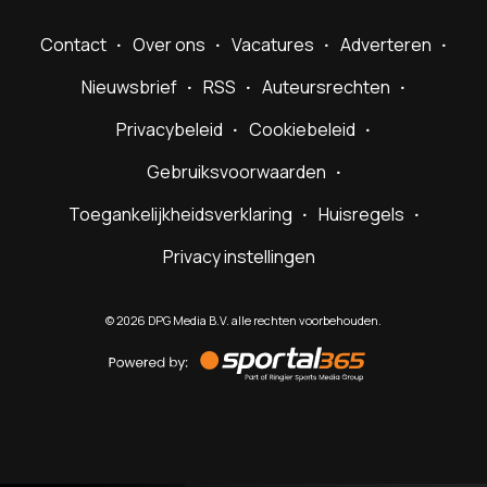
Contact
Over ons
Vacatures
Adverteren
Nieuwsbrief
RSS
Auteursrechten
Privacybeleid
Cookiebeleid
Gebruiksvoorwaarden
Toegankelijkheidsverklaring
Huisregels
Privacy instellingen
©
2026
DPG Media B.V. alle rechten voorbehouden.
Powered
by
Sportal365