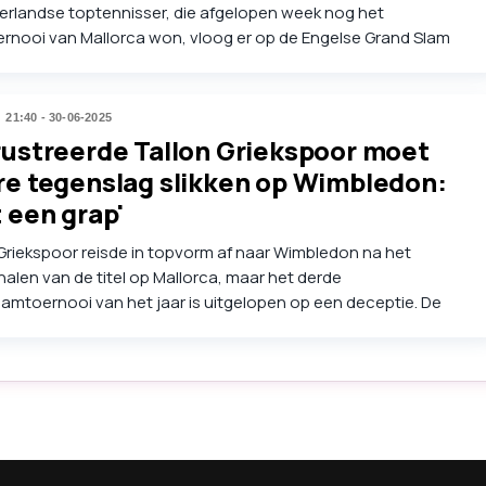
erlandse toptennisser, die afgelopen week nog het
rnooi van Mallorca won, vloog er op de Engelse Grand Slam
oeg uit. Na afloop van zijn verrassende en pijnlijke nederlaag
de Amerikaan Jenson Brooksby sprak hij van een 'gevecht met
'.
21:40 - 30-06-2025
ustreerde Tallon Griekspoor moet
e tegenslag slikken op Wimbledon:
 een grap'
Griekspoor reisde in topvorm af naar Wimbledon na het
alen van de titel op Mallorca, maar het derde
amtoernooi van het jaar is uitgelopen op een deceptie. De
ende Nederlander speelde in de eerste ronde tegen Jenson
y een dramatische partij en dus viel het doek: 2-6, 5-7, 3-6.