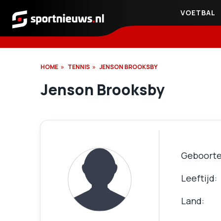
VOETBAL
Sportnieuws.nl
HOME
TENNIS
JENSON BROOKSBY
Jenson Brooksby
Geboort
Leeftijd
Land