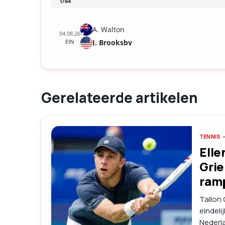
Gerelateerde artikelen
TENNIS
Elle
Grie
ram
Tallon 
eindeli
Nederl