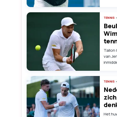
wel ee
krikken
gezind
TENNIS
geluk.
Beul
Wimb
tenn
Tallon 
van Jen
inmidde
gras in
TENNIS
Nede
zich
denk
Het huw