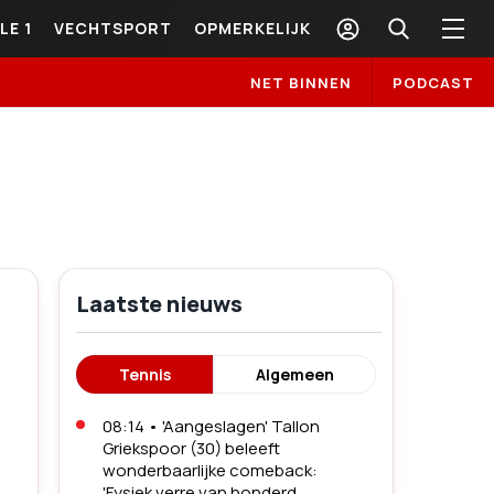
LE 1
VECHTSPORT
OPMERKELIJK
NET BINNEN
PODCAST
Laatste nieuws
Tennis
Algemeen
08:14
•
'Aangeslagen' Tallon
Griekspoor (30) beleeft
wonderbaarlijke comeback:
'Fysiek verre van honderd