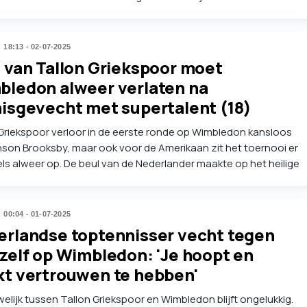
n goed resultaat gebruiken om het vertrouwen wat op te
. De loting was hem echter voor de zoveelste keer niet gunstig
. Jesper de Jong en Botic van de Zandschulp hadden meer
18:13 - 02-07-2025
 van Tallon Griekspoor moet
ledon alweer verlaten na
isgevecht met supertalent (18)
Griekspoor verloor in de eerste ronde op Wimbledon kansloos
son Brooksby, maar ook voor de Amerikaan zit het toernooi er
ls alweer op. De beul van de Nederlander maakte op het heilige
 Londen kennis met een supertalent en dat liep niet goed af.
00:04 - 01-07-2025
rlandse toptennisser vecht tegen
zelf op Wimbledon: 'Je hoopt en
t vertrouwen te hebben'
elijk tussen Tallon Griekspoor en Wimbledon blijft ongelukkig.