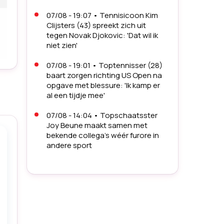
07/08 - 19:07
•
Tennisicoon Kim
Clijsters (43) spreekt zich uit
tegen Novak Djokovic: 'Dat wil ik
niet zien'
07/08 - 19:01
•
Toptennisser (28)
baart zorgen richting US Open na
opgave met blessure: 'Ik kamp er
al een tijdje mee'
07/08 - 14:04
•
Topschaatsster
Joy Beune maakt samen met
bekende collega's wéér furore in
andere sport
07/08 - 11:56
•
Opvallende
verkoop rond Boris Becker:
bijzonder stukje uit leven van
tennisicoon moet miljoenen
opleveren