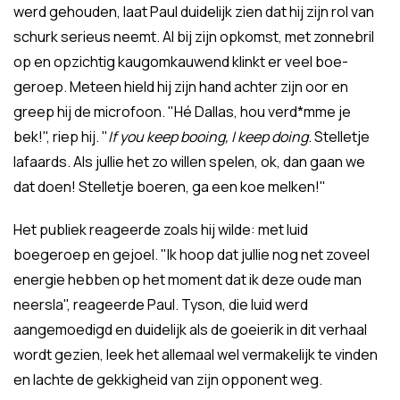
werd gehouden, laat Paul duidelijk zien dat hij zijn rol van
schurk serieus neemt. Al bij zijn opkomst, met zonnebril
op en opzichtig kaugomkauwend klinkt er veel boe-
geroep. Meteen hield hij zijn hand achter zijn oor en
greep hij de microfoon. "Hé Dallas, hou verd*mme je
bek!", riep hij. "
If you keep booing, I keep doing
. Stelletje
lafaards. Als jullie het zo willen spelen, ok, dan gaan we
dat doen! Stelletje boeren, ga een koe melken!"
Het publiek reageerde zoals hij wilde: met luid
boegeroep en gejoel. "Ik hoop dat jullie nog net zoveel
energie hebben op het moment dat ik deze oude man
neersla", reageerde Paul. Tyson, die luid werd
aangemoedigd en duidelijk als de goeierik in dit verhaal
wordt gezien, leek het allemaal wel vermakelijk te vinden
en lachte de gekkigheid van zijn opponent weg.