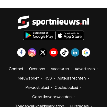
Sportnieu
Contact
Over ons
Vacatures
Adverteren
Nieuwsbrief
RSS
Auteursrechten
Privacybeleid
Cookiebeleid
Gebruiksvoorwaarden
Toegankelijkheidsverklaring
Huisregels