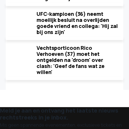
UFC-kampioen (36) neemt
moeilijk besluit na overlijden
goede vriend en collega: 'Hij zal
bij ons zijn'
Vechtsporticoon Rico
Verhoeven (37) moet het
ontgelden na 'droom' over
clash: 'Geef de fans wat ze
willen'
Meld je aan en ontvang het laatste nieuws
rechtstreeks in je inbox.
Mis geen spannende evenementen, exclusieve tickets en