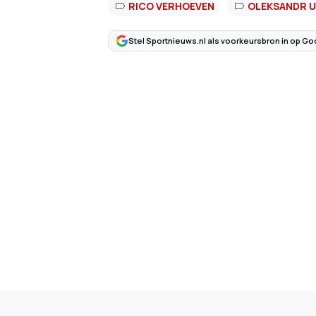
RICO VERHOEVEN
OLEKSANDR U
Stel Sportnieuws.nl als voorkeursbron in op Go