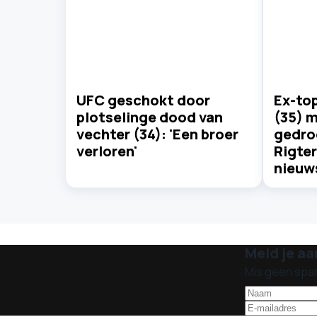
UFC geschokt door
Ex-to
plotselinge dood van
(35) 
vechter (34): 'Een broer
gedro
verloren'
Rigter
nieuw
Meld je aa
Mis geen spa