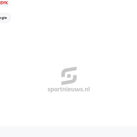
SYK
ogle