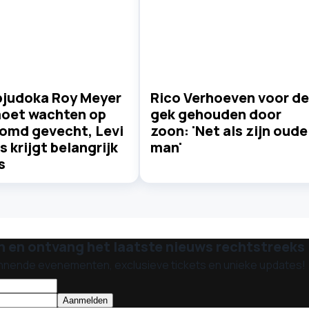
pjudoka Roy Meyer
Rico Verhoeven voor de
moet wachten op
gek gehouden door
omd gevecht, Levi
zoon: 'Net als zijn oude
s krijgt belangrijk
man'
s
n en ontvang het laatste nieuws rechtstreeks i
nnende evenementen, exclusieve tickets en unieke updates!