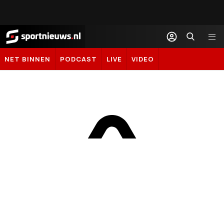
Sportnieuws.nl
NET BINNEN
PODCAST
LIVE
VIDEO