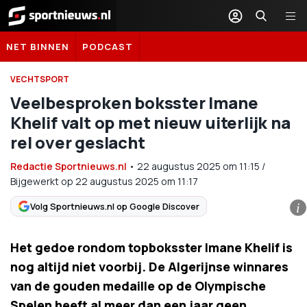
Sportnieuws.nl
NET BINNEN
PODCAST
VECHTSPORT
Veelbesproken boksster Imane
Khelif valt op met nieuw uiterlijk na
rel over geslacht
Redactie Sportnieuws.nl
•
22 augustus 2025
om
11:15
/
Bijgewerkt op 22 augustus 2025 om 11:17
Volg Sportnieuws.nl op Google Discover
i
Het gedoe rondom topboksster Imane Khelif is
nog altijd niet voorbij. De Algerijnse winnares
van de gouden medaille op de Olympische
Spelen heeft al meer dan een jaar geen