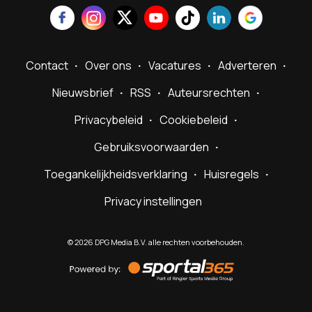
Contact
Over ons
Vacatures
Adverteren
Nieuwsbrief
RSS
Auteursrechten
Privacybeleid
Cookiebeleid
Gebruiksvoorwaarden
Toegankelijkheidsverklaring
Huisregels
Privacy instellingen
©
2026
DPG Media B.V. alle rechten voorbehouden.
Powered
by
Sportal365